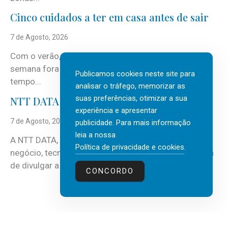
Cinco cuidados a ter em casa antes de sair
7 de Agosto, 2026
Com o verão, chegam também as férias, os fins-de-
semana fora e os dias em que a casa fica mais
Publicamos cookies neste site para
tempo...
analisar o tráfego, memorizar as
suas preferências, otimizar a sua
NTT DATA Insurtech Global Outlook 2026
experiência e apresentar
7 de Agosto, 2026
publicidade. Para mais informação
leia a nossa
A NTT DATA, consultora global em serviços de
Política de privacidade e cookies
.
negócio, tecnologia e inteligência artificial (IA), acaba
de divulgar a mais recente...
CONCORDO