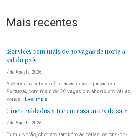
Mais recentes
iServices com mais de 30 vagas de norte a
sul do país
7 de Agosto, 2026
A iServices está a reforçar as suas equipas em
Portugal, com mais de 30 vagas em aberto em várias
:
zonas…
Leia mais
i
Cinco cuidados a ter em casa antes de sair
S
e
7 de Agosto, 2026
r
Com o verão, chegam também as férias, os fins-de-
v