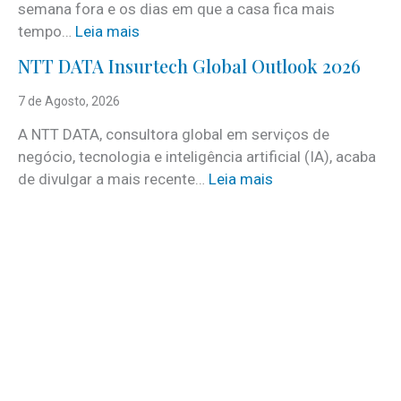
semana fora e os dias em que a casa fica mais
i
:
tempo…
Leia mais
c
C
e
NTT DATA Insurtech Global Outlook 2026
i
s
n
7 de Agosto, 2026
c
c
o
A NTT DATA, consultora global em serviços de
o
m
negócio, tecnologia e inteligência artificial (IA), acaba
c
m
:
de divulgar a mais recente…
Leia mais
u
a
N
i
i
T
d
s
T
a
d
D
d
e
A
o
3
T
s
0
A
a
v
I
t
a
n
e
g