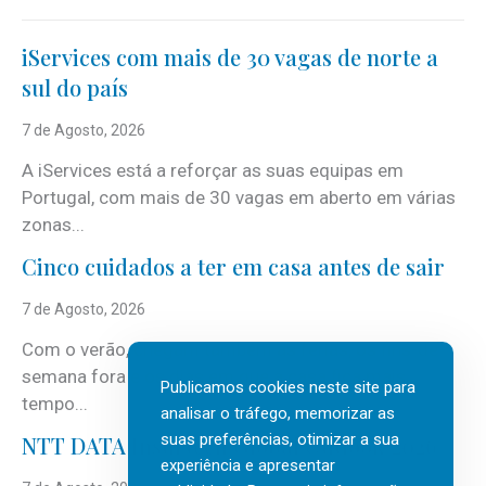
iServices com mais de 30 vagas de norte a
sul do país
7 de Agosto, 2026
A iServices está a reforçar as suas equipas em
Portugal, com mais de 30 vagas em aberto em várias
zonas...
Cinco cuidados a ter em casa antes de sair
7 de Agosto, 2026
Com o verão, chegam também as férias, os fins-de-
semana fora e os dias em que a casa fica mais
Publicamos cookies neste site para
tempo...
analisar o tráfego, memorizar as
suas preferências, otimizar a sua
NTT DATA Insurtech Global Outlook 2026
experiência e apresentar