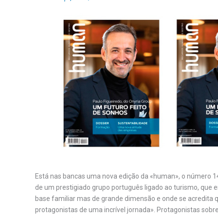
Está nas bancas uma nova edição da «human», o número 148
de um prestigiado grupo português ligado ao turismo, que em
base familiar mas de grande dimensão e onde se acredita q
protagonistas de uma incrível jornada». Protagonistas sobr