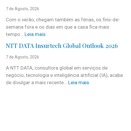
S
e
7 de Agosto, 2026
r
Com o verão, chegam também as férias, os fins-de-
v
semana fora e os dias em que a casa fica mais
i
:
tempo…
Leia mais
c
C
e
NTT DATA Insurtech Global Outlook 2026
i
s
n
7 de Agosto, 2026
c
c
o
A NTT DATA, consultora global em serviços de
o
m
negócio, tecnologia e inteligência artificial (IA), acaba
c
m
:
de divulgar a mais recente…
Leia mais
u
a
N
i
i
T
d
s
T
a
d
D
d
e
A
o
3
T
s