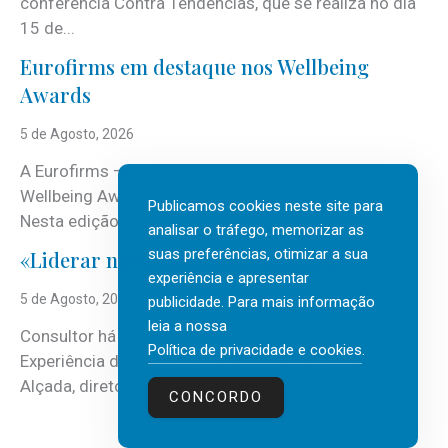
conferência Contra Tendências, que se realiza no dia
15 de...
Eurofirms em destaque nos Wellbeing
Awards
5 de Agosto, 2026
A Eurofirms – People first está de regresso aos
Wellbeing Awards, integrando o Top Wellbeing 2026.
Publicamos cookies neste site para
Nesta edição, a multinacional...
analisar o tráfego, memorizar as
suas preferências, otimizar a sua
«Liderar não é um talento místico.»
experiência e apresentar
5 de Agosto, 2026
publicidade. Para mais informação
leia a nossa
Consultor há mais de três décadas nas áreas de
Política de privacidade e cookies
.
Experiência do Cliente, Vendas e Liderança, Manuel
Alçada, diretor executivo da...
CONCORDO