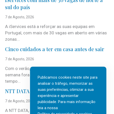
sul do país
7 de Agosto, 2026
A iServices está a reforçar as suas equipas em
Portugal, com mais de 30 vagas em aberto em várias
zonas...
Cinco cuidados a ter em casa antes de sair
7 de Agosto, 2026
Com o verão, chegam também as férias, os fins-de-
semana fora e os dias em que a casa fica mais
Publicamos cookies neste site para
tempo...
analisar o tráfego, memorizar as
suas preferências, otimizar a sua
NTT DATA Insurtech Global Outlook 2026
experiência e apresentar
7 de Agosto, 2026
publicidade. Para mais informação
leia a nossa
A NTT DATA, consultora global em serviços de