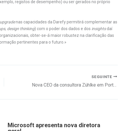
 exemplo, registos de desempenho) ou ser gerados no próprio
upgrade
nas capacidades da Darefy permitirá complementar as
ups
,
design thinking
) com o poder dos dados e dos
insights
daí
organizacionais, obter-se-á maior robustez na clarificação das
formação pertinentes para o futuro.»
SEGUINTE
Nova CEO da consultora Zühlke em Portugal
Microsoft apresenta nova diretora
geral