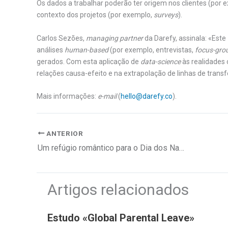
Os dados a trabalhar poderão ter origem nos clientes (por
contexto dos projetos (por exemplo,
surveys
).
Carlos Sezões,
managing partner
da Darefy, assinala: «Este
análises
human-based
(por exemplo, entrevistas,
focus-gro
gerados. Com esta aplicação de
data-science
às realidades 
relações causa-efeito e na extrapolação de linhas de trans
Mais informações:
e-mail
(
hello@darefy.co
).
ANTERIOR
Um refúgio romântico para o Dia dos Namorados
Artigos relacionados
Estudo «Global Parental Leave»