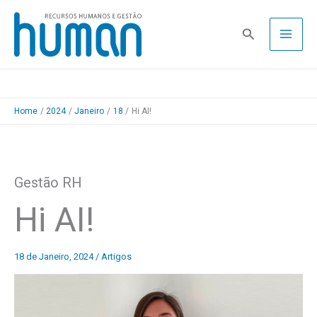
Skip
to
Pesquisa
content
Home
2024
Janeiro
18
Hi AI!
Gestão RH
Hi AI!
18 de Janeiro, 2024
/
Artigos