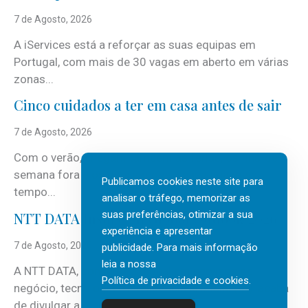
7 de Agosto, 2026
A iServices está a reforçar as suas equipas em
Portugal, com mais de 30 vagas em aberto em várias
zonas...
Cinco cuidados a ter em casa antes de sair
7 de Agosto, 2026
Com o verão, chegam também as férias, os fins-de-
semana fora e os dias em que a casa fica mais
Publicamos cookies neste site para
tempo...
analisar o tráfego, memorizar as
suas preferências, otimizar a sua
NTT DATA Insurtech Global Outlook 2026
experiência e apresentar
7 de Agosto, 2026
publicidade. Para mais informação
leia a nossa
A NTT DATA, consultora global em serviços de
Política de privacidade e cookies
.
negócio, tecnologia e inteligência artificial (IA), acaba
de divulgar a mais recente...