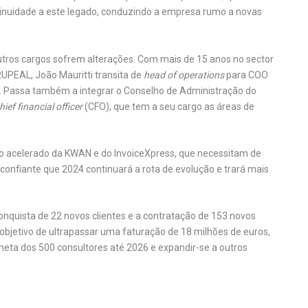
inuidade a este legado, conduzindo a empresa rumo a novas
ros cargos sofrem alterações. Com mais de 15 anos no sector
RUPEAL, João Mauritti transita de
head of operations
para COO
. Passa também a integrar o Conselho de Administração do
hief financial officer
(CFO), que tem a seu cargo as áreas de
o acelerado da KWAN e do InvoiceXpress, que necessitam de
onfiante que 2024 continuará a rota de evolução e trará mais
nquista de 22 novos clientes e a contratação de 153 novos
objetivo de ultrapassar uma faturação de 18 milhões de euros,
eta dos 500 consultores até 2026 e expandir-se a outros