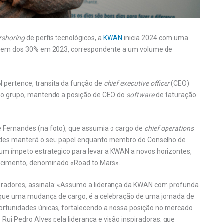
rshoring
de perfis tecnológicos, a
KWAN
inicia 2024 com uma
rdem dos 30% em 2023, correspondente a um volume de
 pertence, transita da função de
chief executive officer
(CEO)
do grupo, mantendo a posição de CEO do
software
de faturação
e Fernandes (na foto), que assumia o cargo de
chief operations
des manterá o seu papel enquanto membro do Conselho de
um ímpeto estratégico para levar a KWAN a novos horizontes,
scimento, denominado «Road to Mars».
radores, assinala: «Assumo a liderança da KWAN com profunda
 que uma mudança de cargo, é a celebração de uma jornada de
rtunidades únicas, fortalecendo a nossa posição no mercado
ui Pedro Alves pela liderança e visão inspiradoras, que