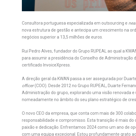
Consultora portuguesa especializada em outsourcing e
nea
nova estrutura de gestão e antecipa um crescimento na o
negócios superior a 13,5 milhões de euros.
Rui Pedro Alves, fundador do Grupo RUPEAL ao qual a KWAN
para assumir a presidência do Conselho de Administração 
certificado InvoiceXpress.
A direção geral da KWAN passa a ser assegurada por Duart
officer
(COO). Desde 2012 no Grupo RUPEAL, Duarte Fernan
Administração do grupo, explorando uma visão renovada e 
nomeadamente no âmbito do seu plano estratégico de cre
O novo CEO da empresa, que conta com mais de 300 colabo
responsabilidade e compromisso. Esta transição é mais do
paixão e dedicação. Enfrentamos 2024 como um ano de opo
com uma equipa excecional. Estou profundamente grato ao R