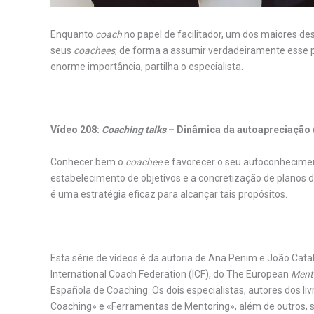
Enquanto
coach
no papel de facilitador, um dos maiores de
seus
coachees
, de forma a assumir verdadeiramente esse p
enorme importância, partilha o especialista.
.
Vídeo 208:
Coaching talks
–
Dinâmica da autoapreciação 
Conhecer bem o
coachee
e favorecer o seu autoconheciment
estabelecimento de objetivos e a concretização de planos 
é uma estratégia eficaz para alcançar tais propósitos.
Esta série de vídeos é da autoria de Ana Penim e João Cata
International Coach Federation (ICF), do The European
Ment
Española de Coaching. Os dois especialistas, autores dos 
Coaching» e «Ferramentas de Mentoring», além de outros, 