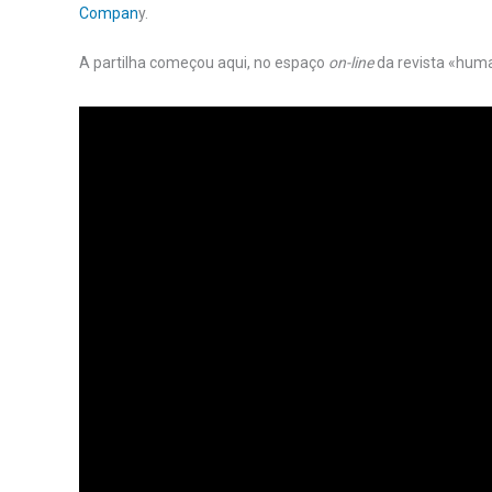
Compan
y.
A partilha começou aqui, no espaço
on-line
da revista «human