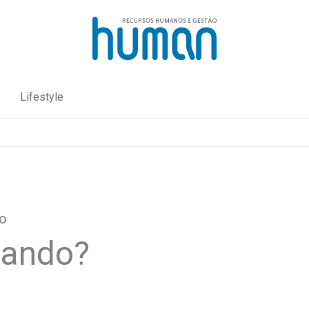
Lifestyle
ho
rando?