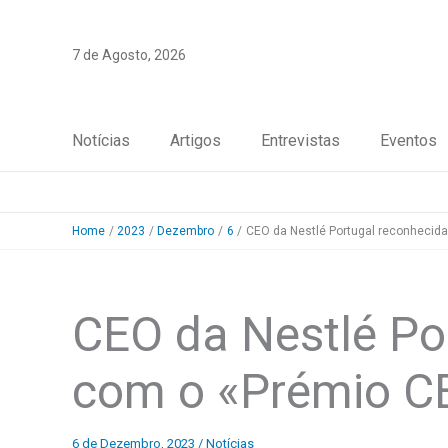
Skip
to
7 de Agosto, 2026
content
Notícias
Artigos
Entrevistas
Eventos
Home
2023
Dezembro
6
CEO da Nestlé Portugal reconhecid
CEO da Nestlé Po
com o «Prémio C
6 de Dezembro, 2023
/
Notícias