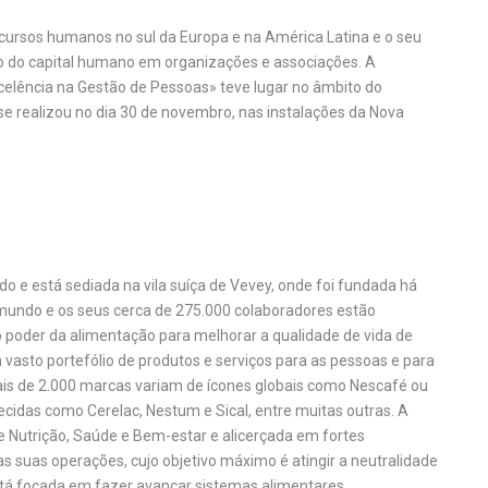
ecursos humanos no sul da Europa e na América Latina e o seu
stão do capital humano em organizações e associações. A
celência na Gestão de Pessoas» teve lugar no âmbito do
se realizou no dia 30 de novembro, nas instalações da Nova
o e está sediada na vila suíça de Vevey, onde foi fundada há
mundo e os seus cerca de 275.000 colaboradores estão
 poder da alimentação para melhorar a qualidade de vida de
 vasto portefólio de produtos e serviços para as pessoas e para
ais de 2.000 marcas variam de ícones globais como Nescafé ou
idas como Cerelac, Nestum e Sical, entre muitas outras. A
 Nutrição, Saúde e Bem-estar e alicerçada em fortes
 suas operações, cujo objetivo máximo é atingir a neutralidade
está focada em fazer avançar sistemas alimentares