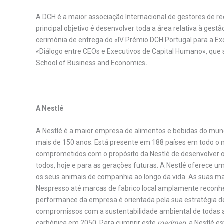
A DCH é a maior associação Internacional de gestores de r
principal objetivo é desenvolver toda a área relativa à ge
cerimónia de entrega do «IV Prémio DCH Portugal para a Ex
«Diálogo entre CEOs e Executivos de Capital Humano», que 
School of Business and Economics
.
.
A Nestlé
A Nestlé é a maior empresa de alimentos e bebidas do mund
mais de 150 anos. Está presente em 188 países em todo o 
comprometidos com o propósito da Nestlé de desenvolver o
todos, hoje e para as gerações futuras. A Nestlé oferece um
os seus animais de companhia ao longo da vida. As suas m
Nespresso até marcas de fabrico local amplamente reconhec
performance da empresa é orientada pela sua estratégia de
compromissos com a sustentabilidade ambiental de todas as
carbónica em 2050. Para cumprir este
roadmap
, a Nestlé 