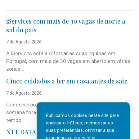
iServices com mais de 30 vagas de norte a
sul do país
7 de Agosto, 2026
A iServices está a reforçar as suas equipas em
Portugal, com mais de 30 vagas em aberto em várias
zonas...
Cinco cuidados a ter em casa antes de sair
7 de Agosto, 2026
Com o verão, chegam também as férias, os fins-de-
semana fora e os dias em que a casa fica mais
Publicamos cookies neste site para
tempo...
analisar o tráfego, memorizar as
suas preferências, otimizar a sua
NTT DATA Insurtech Global Outlook 2026
experiência e apresentar