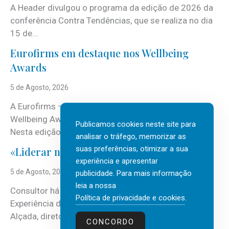
A Header divulgou o programa da edição de 2026 da
conferência Contra Tendências, que se realiza no dia
15 de...
Eurofirms em destaque nos Wellbeing
Awards
5 de Agosto, 2026
A Eurofirms – People first está de regresso aos
Wellbeing Awards, integrando o Top Wellbeing 2026.
Publicamos cookies neste site para
Nesta edição, a multinacional...
analisar o tráfego, memorizar as
suas preferências, otimizar a sua
«Liderar não é um talento místico.»
experiência e apresentar
5 de Agosto, 2026
publicidade. Para mais informação
leia a nossa
Consultor há mais de três décadas nas áreas de
Política de privacidade e cookies
.
Experiência do Cliente, Vendas e Liderança, Manuel
Alçada, diretor executivo da...
CONCORDO