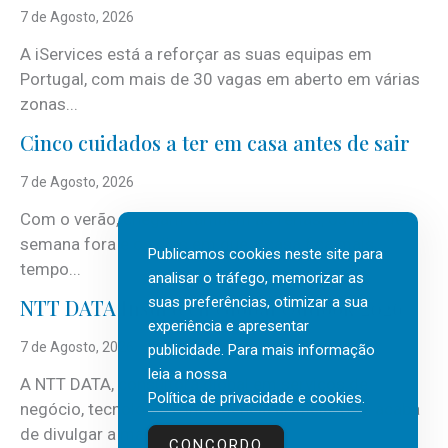
7 de Agosto, 2026
A iServices está a reforçar as suas equipas em
Portugal, com mais de 30 vagas em aberto em várias
zonas...
Cinco cuidados a ter em casa antes de sair
7 de Agosto, 2026
Com o verão, chegam também as férias, os fins-de-
semana fora e os dias em que a casa fica mais
Publicamos cookies neste site para
tempo...
analisar o tráfego, memorizar as
suas preferências, otimizar a sua
NTT DATA Insurtech Global Outlook 2026
experiência e apresentar
7 de Agosto, 2026
publicidade. Para mais informação
leia a nossa
A NTT DATA, consultora global em serviços de
Política de privacidade e cookies
.
negócio, tecnologia e inteligência artificial (IA), acaba
de divulgar a mais recente...
CONCORDO