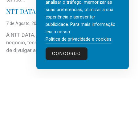
analisar o tráfego, memorizar as
suas preferências, otimizar a sua
NTT DATA Insurtech Global Outlook 2026
experiência e apresentar
7 de Agosto, 2026
publicidade. Para mais informação
leia a nossa
A NTT DATA, consultora global em serviços de
Política de privacidade e cookies
.
negócio, tecnologia e inteligência artificial (IA), acaba
de divulgar a mais recente...
CONCORDO