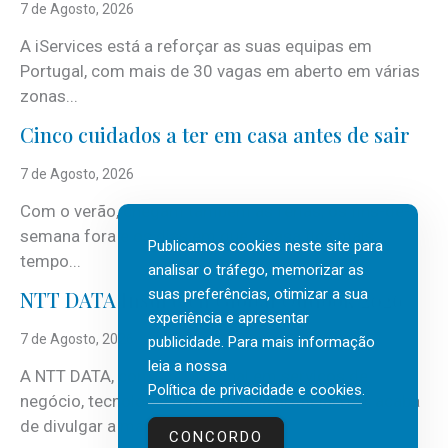
7 de Agosto, 2026
A iServices está a reforçar as suas equipas em
Portugal, com mais de 30 vagas em aberto em várias
zonas...
Cinco cuidados a ter em casa antes de sair
7 de Agosto, 2026
Com o verão, chegam também as férias, os fins-de-
semana fora e os dias em que a casa fica mais
Publicamos cookies neste site para
tempo...
analisar o tráfego, memorizar as
suas preferências, otimizar a sua
NTT DATA Insurtech Global Outlook 2026
experiência e apresentar
7 de Agosto, 2026
publicidade. Para mais informação
leia a nossa
A NTT DATA, consultora global em serviços de
Política de privacidade e cookies
.
negócio, tecnologia e inteligência artificial (IA), acaba
de divulgar a mais recente...
CONCORDO