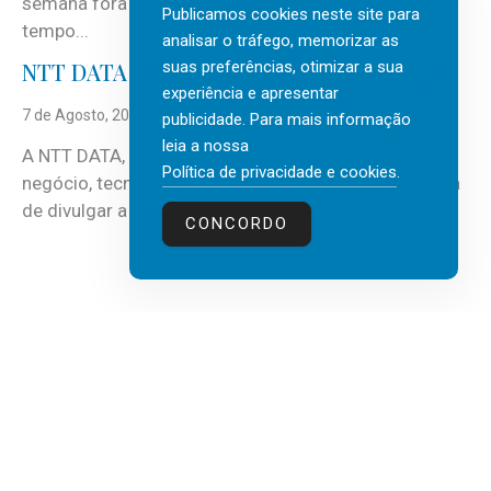
semana fora e os dias em que a casa fica mais
Publicamos cookies neste site para
tempo...
analisar o tráfego, memorizar as
suas preferências, otimizar a sua
NTT DATA Insurtech Global Outlook 2026
experiência e apresentar
7 de Agosto, 2026
publicidade. Para mais informação
leia a nossa
A NTT DATA, consultora global em serviços de
Política de privacidade e cookies
.
negócio, tecnologia e inteligência artificial (IA), acaba
de divulgar a mais recente...
CONCORDO