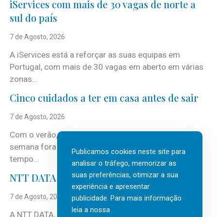
iServices com mais de 30 vagas de norte a
sul do país
7 de Agosto, 2026
A iServices está a reforçar as suas equipas em
Portugal, com mais de 30 vagas em aberto em várias
zonas...
Cinco cuidados a ter em casa antes de sair
7 de Agosto, 2026
Com o verão, chegam também as férias, os fins-de-
semana fora e os dias em que a casa fica mais
Publicamos cookies neste site para
tempo...
analisar o tráfego, memorizar as
suas preferências, otimizar a sua
NTT DATA Insurtech Global Outlook 2026
experiência e apresentar
7 de Agosto, 2026
publicidade. Para mais informação
leia a nossa
A NTT DATA, consultora global em serviços de