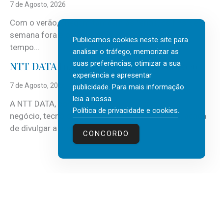
7 de Agosto, 2026
Com o verão, chegam também as férias, os fins-de-
semana fora e os dias em que a casa fica mais
Publicamos cookies neste site para
tempo...
analisar o tráfego, memorizar as
suas preferências, otimizar a sua
NTT DATA Insurtech Global Outlook 2026
experiência e apresentar
7 de Agosto, 2026
publicidade. Para mais informação
leia a nossa
A NTT DATA, consultora global em serviços de
Política de privacidade e cookies
.
negócio, tecnologia e inteligência artificial (IA), acaba
de divulgar a mais recente...
CONCORDO