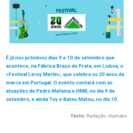
É já nos próximos dias 9 e 10 de setembro que
acontece, na Fábrica Braço de Prata, em Lisboa, o
«Festival Leroy Merlin», que celebra os 20 anos da
marca em Portugal. O evento contará com as
atuações de Pedro Mafama e HMB, no dia 9 de
setembro, e ainda Toy e Bateu Matou, no dia 10.
Texto:
Redação «human»
.