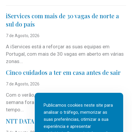
iServices com mais de 30 vagas de norte a
sul do país
7 de Agosto, 2026
A iServices está a reforçar as suas equipas em
Portugal, com mais de 30 vagas em aberto em várias
zonas...
Cinco cuidados a ter em casa antes de sair
7 de Agosto, 2026
Com o verão, chegam também as férias, os fins-de-
semana fora e os dias em que a casa fica mais
Publicamos cookies neste site para
tempo...
analisar o tráfego, memorizar as
suas preferências, otimizar a sua
NTT DATA Insurtech Global Outlook 2026
experiência e apresentar