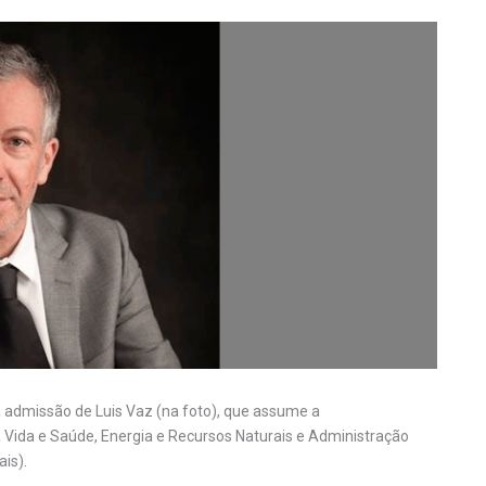
a admissão de Luis Vaz (na foto), que assume a
da Vida e Saúde, Energia e Recursos Naturais e Administração
is).