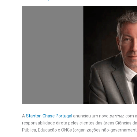
A
Stanton Chase Portugal
anunciou um novo
partner
, com 
responsabilidade direta pelos clientes das áreas Ciências 
Pública, Educação e ONGs (organizações não-governamenta