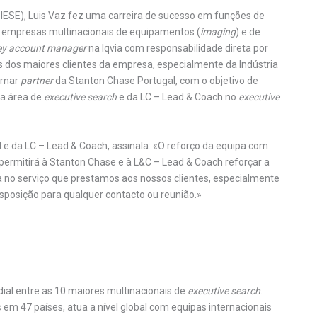
SE), Luis Vaz fez uma carreira de sucesso em funções de
s empresas multinacionais de equipamentos (
imaging
) e de
ey account manager
na Iqvia com responsabilidade direta por
 dos maiores clientes da empresa, especialmente da Indústria
ornar
partner
da Stanton Chase Portugal, com o objetivo de
na área de
executive search
e da LC – Lead & Coach no
executive
e da LC – Lead & Coach, assinala: «O reforço da equipa com
permitirá à Stanton Chase e à L&C – Lead & Coach reforçar a
 no serviço que prestamos aos nossos clientes, especialmente
disposição para qualquer contacto ou reunião.»
dial entre as 10 maiores multinacionais de
executive search
.
 em 47 países, atua a nível global com equipas internacionais