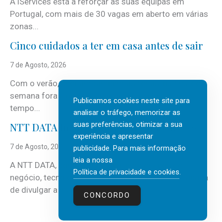
A iServices está a reforçar as suas equipas em
Portugal, com mais de 30 vagas em aberto em várias
zonas...
Cinco cuidados a ter em casa antes de sair
7 de Agosto, 2026
Com o verão, chegam também as férias, os fins-de-
semana fora e os dias em que a casa fica mais
Publicamos cookies neste site para
tempo...
analisar o tráfego, memorizar as
suas preferências, otimizar a sua
NTT DATA Insurtech Global Outlook 2026
experiência e apresentar
7 de Agosto, 2026
publicidade. Para mais informação
leia a nossa
A NTT DATA, consultora global em serviços de
Política de privacidade e cookies
.
negócio, tecnologia e inteligência artificial (IA), acaba
de divulgar a mais recente...
CONCORDO