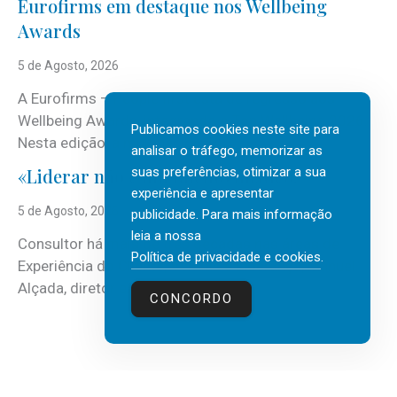
Eurofirms em destaque nos Wellbeing
Awards
5 de Agosto, 2026
A Eurofirms – People first está de regresso aos
Wellbeing Awards, integrando o Top Wellbeing 2026.
Publicamos cookies neste site para
Nesta edição, a multinacional...
analisar o tráfego, memorizar as
suas preferências, otimizar a sua
«Liderar não é um talento místico.»
experiência e apresentar
5 de Agosto, 2026
publicidade. Para mais informação
leia a nossa
Consultor há mais de três décadas nas áreas de
Política de privacidade e cookies
.
Experiência do Cliente, Vendas e Liderança, Manuel
Alçada, diretor executivo da...
CONCORDO