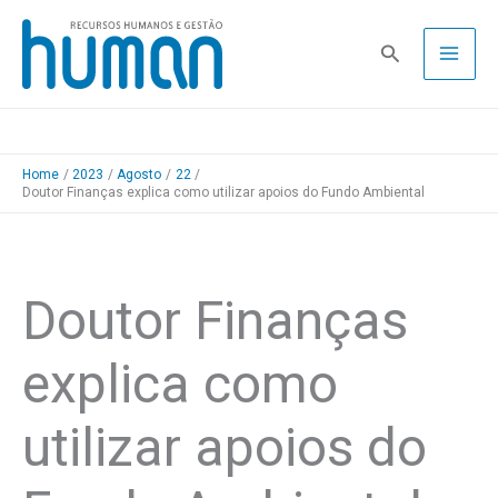
Skip
to
Pesquisa
content
Home
2023
Agosto
22
Doutor Finanças explica como utilizar apoios do Fundo Ambiental
Doutor Finanças
explica como
utilizar apoios do