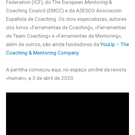
Federation (ICF), do The European
Mentoring
&
Coaching Council (EMCC) e da ASESCO Asociación
Española de Coaching. Os dois especialistas, autores
dos livros «Ferramentas de Coaching», «Ferramentas
de Team Coaching» e «Ferramentas de Mentoring»,
além de outros, são ainda fundadores da
YouUp – The
Coaching & Mentoring Company
.
A partilha começou aqui, no espaço
on-line
da revista
«human», a 3 de abril de 2020.