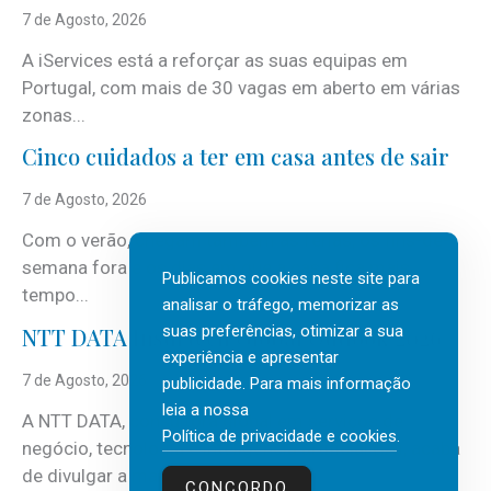
7 de Agosto, 2026
A iServices está a reforçar as suas equipas em
Portugal, com mais de 30 vagas em aberto em várias
zonas...
Cinco cuidados a ter em casa antes de sair
7 de Agosto, 2026
Com o verão, chegam também as férias, os fins-de-
semana fora e os dias em que a casa fica mais
Publicamos cookies neste site para
tempo...
analisar o tráfego, memorizar as
suas preferências, otimizar a sua
NTT DATA Insurtech Global Outlook 2026
experiência e apresentar
7 de Agosto, 2026
publicidade. Para mais informação
leia a nossa
A NTT DATA, consultora global em serviços de
Política de privacidade e cookies
.
negócio, tecnologia e inteligência artificial (IA), acaba
de divulgar a mais recente...
CONCORDO