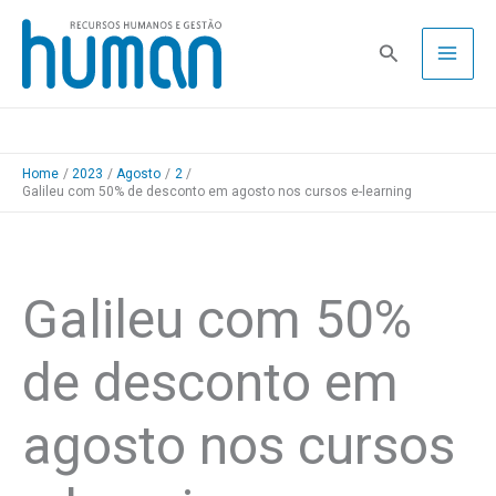
Skip
to
Pesquisa
content
Home
2023
Agosto
2
Galileu com 50% de desconto em agosto nos cursos e-learning
Galileu com 50%
de desconto em
agosto nos cursos