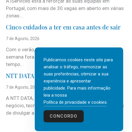
A iServices está a reforçar as suas equipas em
Portugal, com mais de 30 vagas em aberto em várias
zonas...
Cinco cuidados a ter em casa antes de sair
7 de Agosto, 2026
Com o verão, chegam também as férias, os fins-de-
semana fora e os dias em que a casa fica mais
Publicamos cookies neste site para
tempo...
analisar o tráfego, memorizar as
suas preferências, otimizar a sua
NTT DATA Insurtech Global Outlook 2026
experiência e apresentar
7 de Agosto, 2026
publicidade. Para mais informação
leia a nossa
A NTT DATA, consultora global em serviços de
Política de privacidade e cookies
.
negócio, tecnologia e inteligência artificial (IA), acaba
de divulgar a mais recente...
CONCORDO