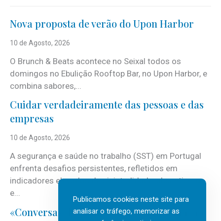
Nova proposta de verão do Upon Harbor
10 de Agosto, 2026
O Brunch & Beats acontece no Seixal todos os
domingos no Ebulição Rooftop Bar, no Upon Harbor, e
combina sabores,...
Cuidar verdadeiramente das pessoas e das
empresas
10 de Agosto, 2026
A segurança e saúde no trabalho (SST) em Portugal
enfrenta desafios persistentes, refletidos em
indicadores elevados de sinistralidade, absentismo
e...
Publicamos cookies neste site para
«Conversas do Clan» sobre transformação
analisar o tráfego, memorizar as