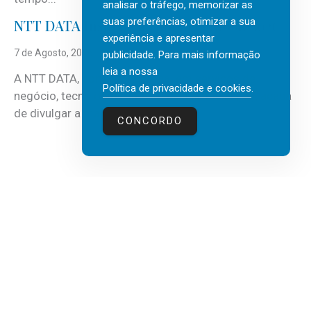
analisar o tráfego, memorizar as
suas preferências, otimizar a sua
NTT DATA Insurtech Global Outlook 2026
experiência e apresentar
7 de Agosto, 2026
publicidade. Para mais informação
leia a nossa
A NTT DATA, consultora global em serviços de
Política de privacidade e cookies
.
negócio, tecnologia e inteligência artificial (IA), acaba
de divulgar a mais recente...
CONCORDO