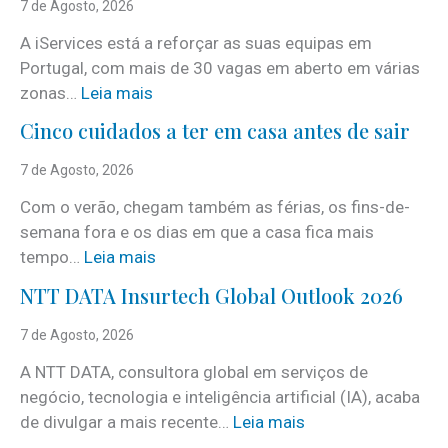
7 de Agosto, 2026
A iServices está a reforçar as suas equipas em
Portugal, com mais de 30 vagas em aberto em várias
:
zonas…
Leia mais
i
Cinco cuidados a ter em casa antes de sair
S
e
7 de Agosto, 2026
r
Com o verão, chegam também as férias, os fins-de-
v
semana fora e os dias em que a casa fica mais
i
:
tempo…
Leia mais
c
C
e
NTT DATA Insurtech Global Outlook 2026
i
s
n
7 de Agosto, 2026
c
c
o
A NTT DATA, consultora global em serviços de
o
m
negócio, tecnologia e inteligência artificial (IA), acaba
c
m
:
de divulgar a mais recente…
Leia mais
u
a
N