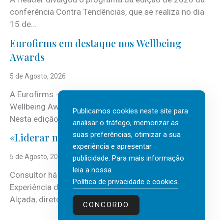
conferência Contra Tendências, que se realiza no dia
15 de...
Eurofirms em destaque nos Wellbeing
Awards
5 de Agosto, 2026
A Eurofirms – People first está de regresso aos
Wellbeing Awards, integrando o Top Wellbeing 2026.
Publicamos cookies neste site para
Nesta edição, a multinacional...
analisar o tráfego, memorizar as
suas preferências, otimizar a sua
«Liderar não é um talento místico.»
experiência e apresentar
5 de Agosto, 2026
publicidade. Para mais informação
leia a nossa
Consultor há mais de três décadas nas áreas de
Política de privacidade e cookies
.
Experiência do Cliente, Vendas e Liderança, Manuel
Alçada, diretor executivo da...
CONCORDO