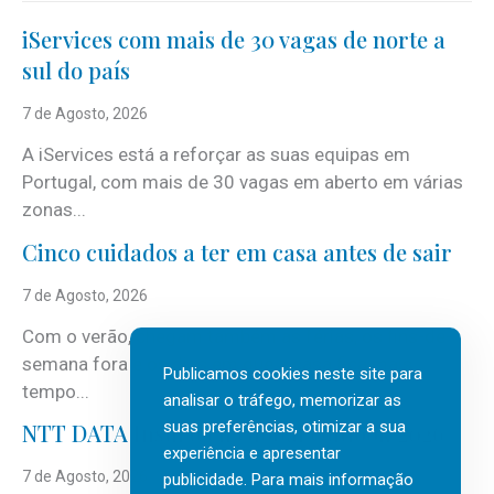
iServices com mais de 30 vagas de norte a
sul do país
7 de Agosto, 2026
A iServices está a reforçar as suas equipas em
Portugal, com mais de 30 vagas em aberto em várias
zonas...
Cinco cuidados a ter em casa antes de sair
7 de Agosto, 2026
Com o verão, chegam também as férias, os fins-de-
semana fora e os dias em que a casa fica mais
Publicamos cookies neste site para
tempo...
analisar o tráfego, memorizar as
suas preferências, otimizar a sua
NTT DATA Insurtech Global Outlook 2026
experiência e apresentar
7 de Agosto, 2026
publicidade. Para mais informação