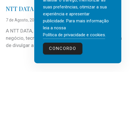
analisar o tráfego, memorizar as
suas preferências, otimizar a sua
NTT DATA Insurtech Global Outlook 2026
experiência e apresentar
7 de Agosto, 2026
publicidade. Para mais informação
leia a nossa
A NTT DATA, consultora global em serviços de
Política de privacidade e cookies
.
negócio, tecnologia e inteligência artificial (IA), acaba
de divulgar a mais recente...
CONCORDO