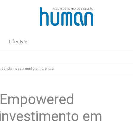
Lifestyle
isando investimento em ciência
 Empowered
 investimento em