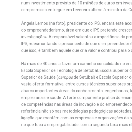
num investimento previsto de 10 milhões de euros em inve
compromisso entregue em fevereiro último à ministra da Co
Ângela Lemos (na foto), presidente do IPS, encara este ac
do empreendedorismo, área em que o IPS pretende crescer
investigação». A responsável salientou a importância da p
IPS, «desmontando o preconceito de que o empreendedor é
que isso, é também aquele que cria valor e contribui para o
Há mais de 40 anos a fazer um caminho consolidado no ensin
Escola Superior de Tecnologia de Setúbal, Escola Superior 
Superior de Saúde (
campus
de Setúbal) e Escola Superior d
vasta oferta formativa, entre cursos técnicos superiores pr
abarca importantes áreas do conhecimento: engenharias, tec
empresariais e saúde. A forte componente prática do ensi
de competências nas áreas da inovação e do empreendedori
referência não só nas metodologias pedagógicas adotadas,
ligação que mantém com as empresas e organizações da re
no que toca à empregabilidade, com a segunda taxa mais el