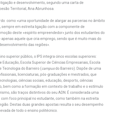
stigação e desenvolvimento, segundo uma carta de
esão Territorial, Ana Abrunhosa.
ordo como «uma oportunidade de alargar as parcerias no âmbito
, sempre em estreita ligação com a componente de
romoção deste «espírito empreendedor» junto dos estudantes do
 apenas aquele que cria emprego, sendo que é muito mais do
 desenvolvimento das regiões».
o superior público, o IPS integra cinco escolas superiores:
de Educação, Escola Superior de Ciências Empresariais, Escola
e Tecnologia do Barreiro (
campus
do Barreiro). Dispõe de uma
ofissionais, licenciaturas, pós-graduações e mestrados, que
nologias, ciências sociais, educação, desporto, ciências
no, bem como a formação em contexto de trabalho e o estímulo
smo, são traços distintivos do seu ADN. É considerada uma
 com foco principal no estudante, como também na estreita
gião. Destas duas grandes apostas resulta o seu desempenho
evada de todo o ensino politécnico.