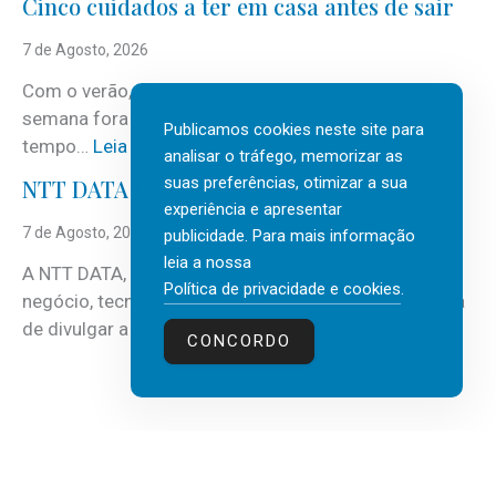
Cinco cuidados a ter em casa antes de sair
S
e
7 de Agosto, 2026
r
Com o verão, chegam também as férias, os fins-de-
v
semana fora e os dias em que a casa fica mais
i
Publicamos cookies neste site para
:
tempo…
Leia mais
c
analisar o tráfego, memorizar as
C
suas preferências, otimizar a sua
e
NTT DATA Insurtech Global Outlook 2026
i
experiência e apresentar
s
n
7 de Agosto, 2026
publicidade. Para mais informação
c
c
leia a nossa
o
A NTT DATA, consultora global em serviços de
o
Política de privacidade e cookies
.
m
negócio, tecnologia e inteligência artificial (IA), acaba
c
m
:
de divulgar a mais recente…
Leia mais
u
CONCORDO
a
N
i
i
T
d
s
T
a
d
D
d
e
A
o
3
T