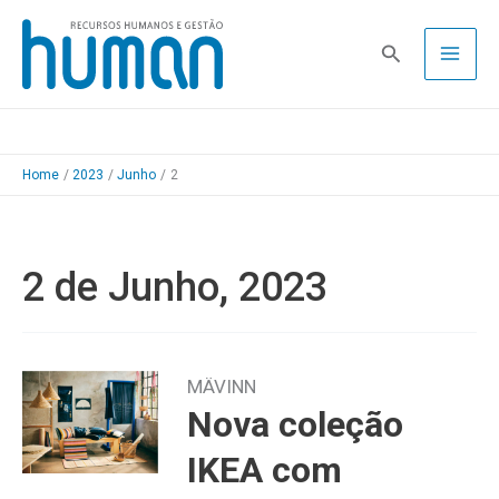
Skip
to
Pesquisa
content
Home
2023
Junho
2
2 de Junho, 2023
MÄVINN
Nova coleção
IKEA com