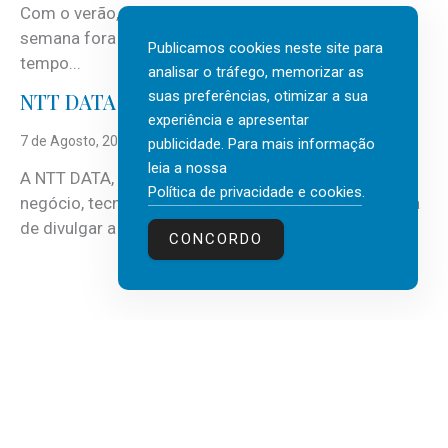
Com o verão, chegam também as férias, os fins-de-
semana fora e os dias em que a casa fica mais
Publicamos cookies neste site para
tempo...
analisar o tráfego, memorizar as
suas preferências, otimizar a sua
NTT DATA Insurtech Global Outlook 2026
experiência e apresentar
7 de Agosto, 2026
publicidade. Para mais informação
leia a nossa
A NTT DATA, consultora global em serviços de
Política de privacidade e cookies
.
negócio, tecnologia e inteligência artificial (IA), acaba
de divulgar a mais recente...
CONCORDO