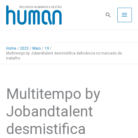
Skip
to
Pesquisa
content
Home
2023
Maio
19
Multitempo by Jobandtalent desmistifica deficiência no mercado de
trabalho
Multitempo by
Jobandtalent
desmistifica