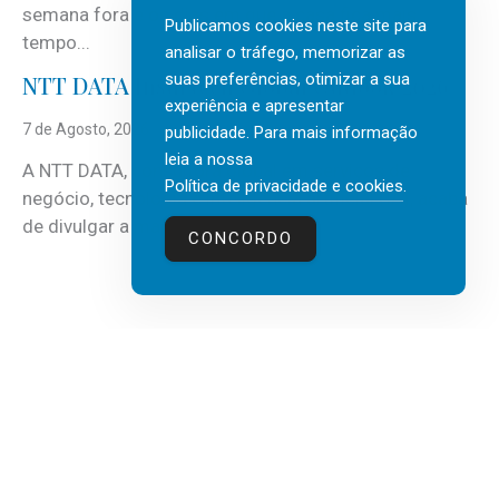
semana fora e os dias em que a casa fica mais
Publicamos cookies neste site para
tempo...
analisar o tráfego, memorizar as
suas preferências, otimizar a sua
NTT DATA Insurtech Global Outlook 2026
experiência e apresentar
7 de Agosto, 2026
publicidade. Para mais informação
leia a nossa
A NTT DATA, consultora global em serviços de
Política de privacidade e cookies
.
negócio, tecnologia e inteligência artificial (IA), acaba
de divulgar a mais recente...
CONCORDO