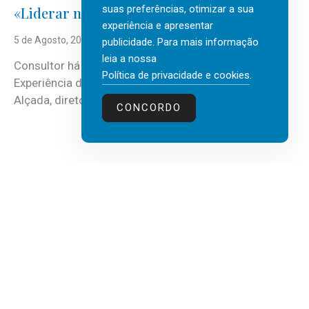
suas preferências, otimizar a sua
«Liderar não é um talento místico.»
experiência e apresentar
5 de Agosto, 2026
publicidade. Para mais informação
leia a nossa
Consultor há mais de três décadas nas áreas de
Política de privacidade e cookies
.
Experiência do Cliente, Vendas e Liderança, Manuel
Alçada, diretor executivo da...
CONCORDO