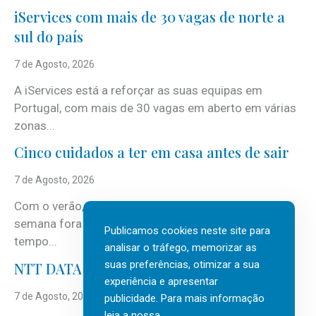
iServices com mais de 30 vagas de norte a
sul do país
7 de Agosto, 2026
A iServices está a reforçar as suas equipas em
Portugal, com mais de 30 vagas em aberto em várias
zonas...
Cinco cuidados a ter em casa antes de sair
7 de Agosto, 2026
Com o verão, chegam também as férias, os fins-de-
semana fora e os dias em que a casa fica mais
Publicamos cookies neste site para
tempo...
analisar o tráfego, memorizar as
suas preferências, otimizar a sua
NTT DATA Insurtech Global Outlook 2026
experiência e apresentar
7 de Agosto, 2026
publicidade. Para mais informação
leia a nossa