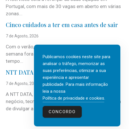
Portugal, com mais de 30 vagas em aberto em várias
zonas...
Cinco cuidados a ter em casa antes de sair
7 de Agosto, 2026
Com o verão, chegam também as férias, os fins-de-
semana fora e os dias em que a casa fica mais
Publicamos cookies neste site para
tempo...
analisar o tráfego, memorizar as
suas preferências, otimizar a sua
NTT DATA Insurtech Global Outlook 2026
experiência e apresentar
7 de Agosto, 2026
publicidade. Para mais informação
leia a nossa
A NTT DATA, consultora global em serviços de
Política de privacidade e cookies
.
negócio, tecnologia e inteligência artificial (IA), acaba
de divulgar a mais recente...
CONCORDO