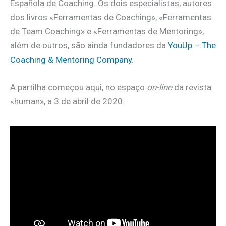
Española de Coaching. Os dois especialistas, autores
dos livros «Ferramentas de Coaching», «Ferramentas
de Team Coaching» e «Ferramentas de Mentoring»,
além de outros, são ainda fundadores da
YouUp – The
Coaching & Mentoring Company
.
A partilha começou aqui, no espaço
on-line
da revista
«human», a 3 de abril de 2020.