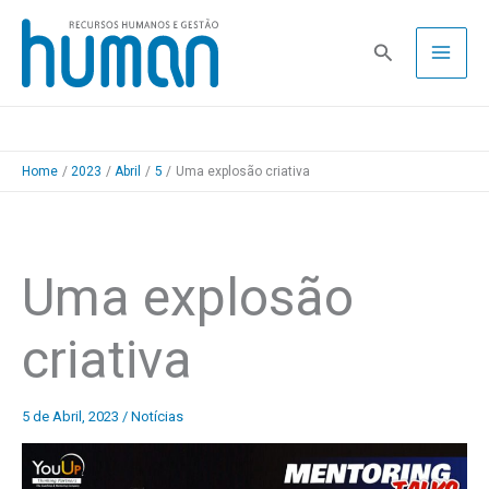
Skip
to
Pesquisa
content
Home
2023
Abril
5
Uma explosão criativa
Uma explosão
criativa
5 de Abril, 2023
/
Notícias