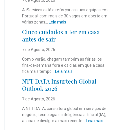
7 de Agosto, 2026
A iServices está a reforçar as suas equipas em
Portugal, com mais de 30 vagas em aberto em
:
várias zonas…
Leia mais
i
Cinco cuidados a ter em casa
S
antes de sair
e
r
7 de Agosto, 2026
v
i
Com o verão, chegam também as férias, os
c
fins-de-semana fora e os dias em que a casa
e
:
fica mais tempo…
Leia mais
s
C
NTT DATA Insurtech Global
c
i
Outlook 2026
o
n
m
c
7 de Agosto, 2026
m
o
a
c
A NTT DATA, consultora global em serviços de
i
u
negócio, tecnologia e inteligência artificial (IA),
s
i
:
acaba de divulgar a mais recente…
Leia mais
d
d
N