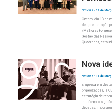
Notícias
•
14 de Març
Ontem, dia 13 de ma
de apresentação pú
«Melhores Fornece
Gestão das Pessoa
Quadrados, esta ini
Nova id
Notícias
•
14 de Març
Empresa em destaq
organizações, a C
estratégia de rebr
sua força, o signif
décadas: impulsio