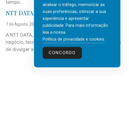
tempo...
analisar o tráfego, memorizar as
suas preferências, otimizar a sua
NTT DATA Insurtech Global Outlook 2026
experiência e apresentar
7 de Agosto, 2026
publicidade. Para mais informação
leia a nossa
A NTT DATA, consultora global em serviços de
Política de privacidade e cookies
.
negócio, tecnologia e inteligência artificial (IA), acaba
de divulgar a mais recente...
CONCORDO