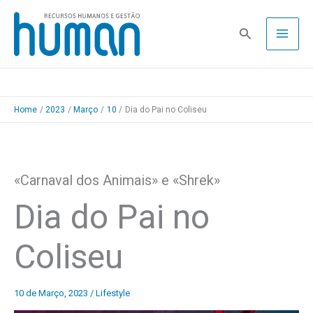
Skip
to
Pesquisa
content
Home
2023
Março
10
Dia do Pai no Coliseu
«Carnaval dos Animais» e «Shrek»
Dia do Pai no
Coliseu
10 de Março, 2023
/
Lifestyle