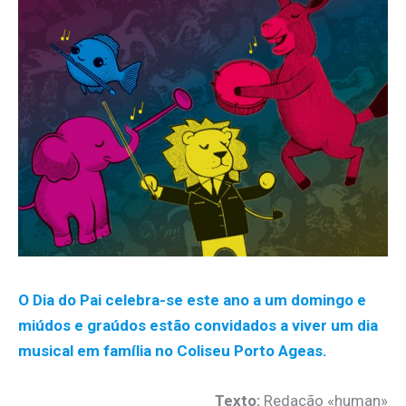
O Dia do Pai celebra-se este ano a um domingo e
miúdos e graúdos estão convidados a viver um dia
musical em família no Coliseu Porto Ageas.
Texto:
Redação «human»