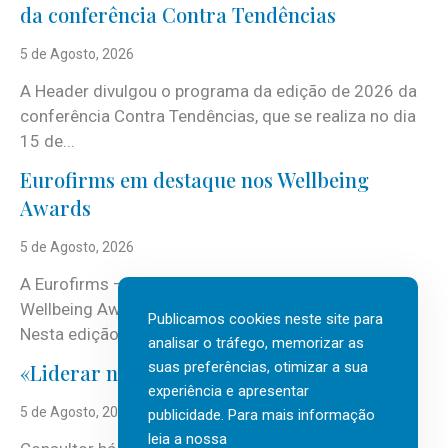
da conferência Contra Tendências
5 de Agosto, 2026
A Header divulgou o programa da edição de 2026 da
conferência Contra Tendências, que se realiza no dia
15 de...
Eurofirms em destaque nos Wellbeing
Awards
5 de Agosto, 2026
A Eurofirms – People first está de regresso aos
Wellbeing Awards, integrando o Top Wellbeing 2026.
Publicamos cookies neste site para
Nesta edição, a multinacional...
analisar o tráfego, memorizar as
suas preferências, otimizar a sua
«Liderar não é um talento místico.»
experiência e apresentar
5 de Agosto, 2026
publicidade. Para mais informação
leia a nossa