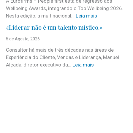
A Eurofirms – People first está de regresso aos
n
Wellbeing Awards, integrando o Top Wellbeing 2026.
h
:
Nesta edição, a multinacional…
Leia mais
e
E
c
«Liderar não é um talento místico.»
u
i
r
5 de Agosto, 2026
d
o
o
Consultor há mais de três décadas nas áreas de
f
o
Experiência do Cliente, Vendas e Liderança, Manuel
i
p
:
Alçada, diretor executivo da…
Leia mais
r
r
«
m
o
L
s
g
i
e
r
d
m
a
e
d
m
r
e
a
a
s
d
r
t
a
n