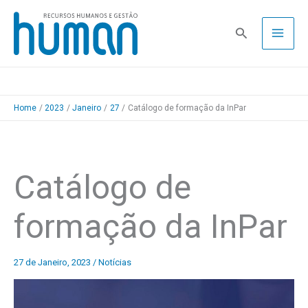
Skip
to
Pesquisa
content
Home
2023
Janeiro
27
Catálogo de formação da InPar
Catálogo de
formação da InPar
27 de Janeiro, 2023
/
Notícias