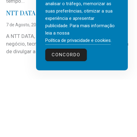
tempo...
analisar o tráfego, memorizar as
suas preferências, otimizar a sua
NTT DATA Insurtech Global Outlook 2026
experiência e apresentar
7 de Agosto, 2026
publicidade. Para mais informação
leia a nossa
A NTT DATA, consultora global em serviços de
Política de privacidade e cookies
.
negócio, tecnologia e inteligência artificial (IA), acaba
de divulgar a mais recente...
CONCORDO