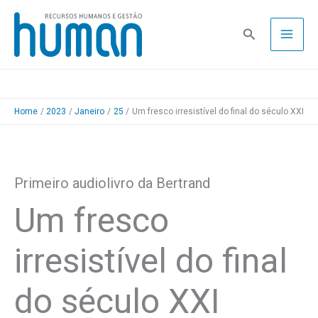
Skip
to
Pesquisa
content
Home
2023
Janeiro
25
Um fresco irresistível do final do século XXI
Primeiro audiolivro da Bertrand
Um fresco
irresistível do final
do século XXI