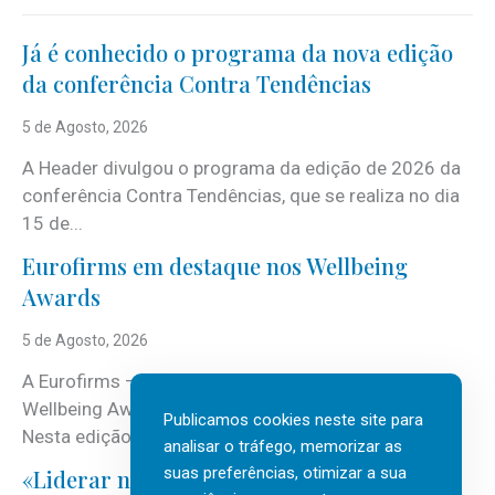
Já é conhecido o programa da nova edição
da conferência Contra Tendências
5 de Agosto, 2026
A Header divulgou o programa da edição de 2026 da
conferência Contra Tendências, que se realiza no dia
15 de...
Eurofirms em destaque nos Wellbeing
Awards
5 de Agosto, 2026
A Eurofirms – People first está de regresso aos
Wellbeing Awards, integrando o Top Wellbeing 2026.
Publicamos cookies neste site para
Nesta edição, a multinacional...
analisar o tráfego, memorizar as
suas preferências, otimizar a sua
«Liderar não é um talento místico.»