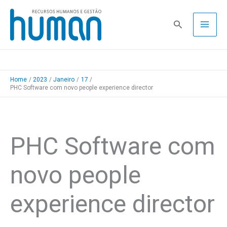
Skip
to
Pesquisa
content
Home
2023
Janeiro
17
PHC Software com novo people experience director
PHC Software com
novo people
experience director