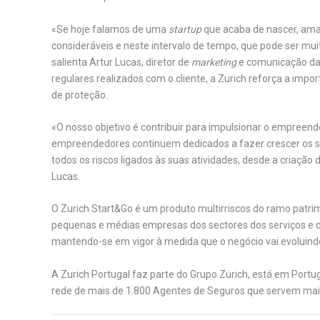
«Se hoje falamos de uma
startup
que acaba de nascer, ama
consideráveis e neste intervalo de tempo, que pode ser muit
salienta Artur Lucas, diretor de
marketing
e comunicação da 
regulares realizados com o cliente, a Zurich reforça a impo
de proteção.
«O nosso objetivo é contribuir para impulsionar o empreen
empreendedores continuem dedicados a fazer crescer os se
todos os riscos ligados às suas atividades, desde a criaç
Lucas.
O Zurich Start&Go é um produto multirriscos do ramo patrim
pequenas e médias empresas dos sectores dos serviços e co
mantendo-se em vigor à medida que o negócio vai evoluin
A Zurich Portugal faz parte do Grupo Zurich, está em Port
rede de mais de 1.800 Agentes de Seguros que servem mais 