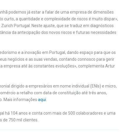
nhã podemos já estar a falar de uma empresa de dimensões
o curto, a quantidade e complexidade de riscos é muito díspar»,
Zurich Portugal. Neste ajuste, que se traduz em diagnósticos
rtância da antecipação dos novos riscos e futuras necessidades
dedorismo e a inovação em Portugal, dando espaço para que os
us negócios e as suas vendas, contando connosco para gerir
ão da empresa até às constantes evoluções», complementa Artur
onial dirigido a empresários em nome individual (ENIs) e micro,
mércio a retalho com data de constituição até três anos,
do. Mais informações
aqui
.
ugal há 104 anos e conta com mais de 500 colaboradores e uma
de 750 mil clientes.