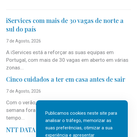
iServices com mais de 30 vagas de norte a
sul do país
7 de Agosto, 2026
A iServices está a reforçar as suas equipas em
Portugal, com mais de 30 vagas em aberto em várias
zonas...
Cinco cuidados a ter em casa antes de sair
7 de Agosto, 2026
Com o verão, chegam também as férias, os fins-de-
semana fora e os dias em que a casa fica mais
Publicamos cookies neste site para
tempo...
analisar o tráfego, memorizar as
suas preferências, otimizar a sua
NTT DATA Insurtech Global Outlook 2026
experiência e apresentar