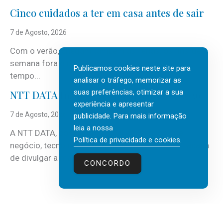
Cinco cuidados a ter em casa antes de sair
7 de Agosto, 2026
Com o verão, chegam também as férias, os fins-de-
semana fora e os dias em que a casa fica mais
Publicamos cookies neste site para
tempo...
analisar o tráfego, memorizar as
suas preferências, otimizar a sua
NTT DATA Insurtech Global Outlook 2026
experiência e apresentar
7 de Agosto, 2026
publicidade. Para mais informação
leia a nossa
A NTT DATA, consultora global em serviços de
Política de privacidade e cookies
.
negócio, tecnologia e inteligência artificial (IA), acaba
de divulgar a mais recente...
CONCORDO