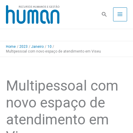
Skip
to
Pesquisa
content
Home
2023
Janeiro
10
Multipessoal com novo espaço de atendimento em Viseu
Multipessoal com
novo espaço de
atendimento em